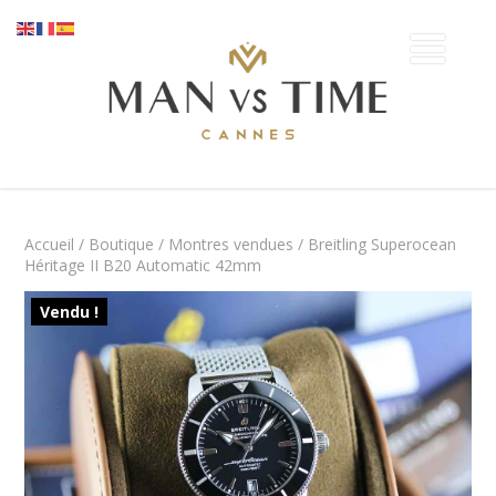
Accueil
/
Boutique
/
Montres vendues
/ Breitling Superocean
Héritage II B20 Automatic 42mm
Vendu !