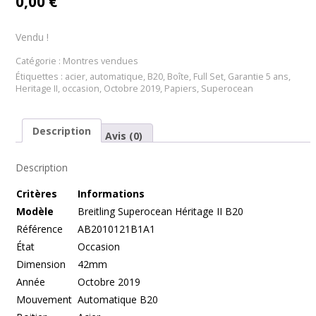
0,00
€
Vendu !
Catégorie :
Montres vendues
Étiquettes :
acier
,
automatique
,
B20
,
Boîte
,
Full Set
,
Garantie 5 ans
,
Heritage II
,
occasion
,
Octobre 2019
,
Papiers
,
Superocean
Description
Avis (0)
Description
Cr
itères
Informations
Modèle
Breitling Superocean Héritage II B20
Référence
AB2010121B1A1
État
Occasion
Dimension
42mm
Année
Octobre 2019
Mouvement
Automatique B20