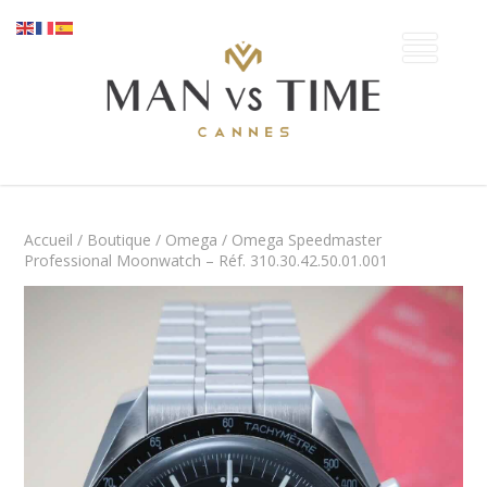
Accueil
/
Boutique
/
Omega
/ Omega Speedmaster
Professional Moonwatch – Réf. 310.30.42.50.01.001