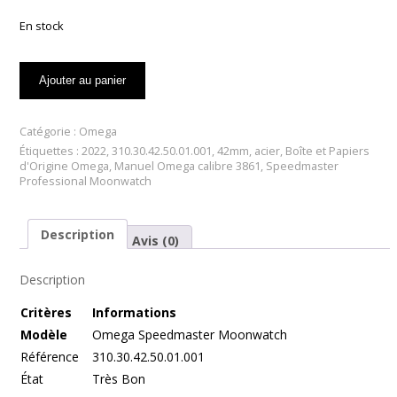
En stock
quantité
Ajouter au panier
de
Omega
Speedmaster
Catégorie :
Omega
Professional
Étiquettes :
2022
,
310.30.42.50.01.001
,
42mm
,
acier
,
Boîte et Papiers
Moonwatch
d'Origine Omega
,
Manuel Omega calibre 3861
,
Speedmaster
–
Professional Moonwatch
Réf.
310.30.42.50.01.001
Description
Avis (0)
Description
Cr
itères
Informations
Modèle
Omega Speedmaster Moonwatch
Référence
310.30.42.50.01.001
État
Très Bon