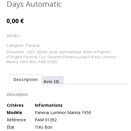
Days Automatic
0,00
€
Vendu !
Catégorie :
Panerai
Étiquettes :
2021
,
42mm
,
acier
,
automatique
,
Boîte et Papiers
d'Origine Panerai
,
Cuir
,
Garantie Panerai jusqu'à 8 ans
,
Luminor
Marina 1950
,
Noir
,
PAM 01392
Description
Avis (0)
Description
Cr
itères
Informations
Modèle
Panerai Luminor Marina 1950
Référence
PAM 01392
État
Très Bon