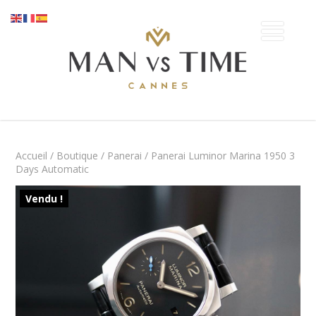
Accueil
/
Boutique
/
Panerai
/ Panerai Luminor Marina 1950 3
Days Automatic
Vendu !