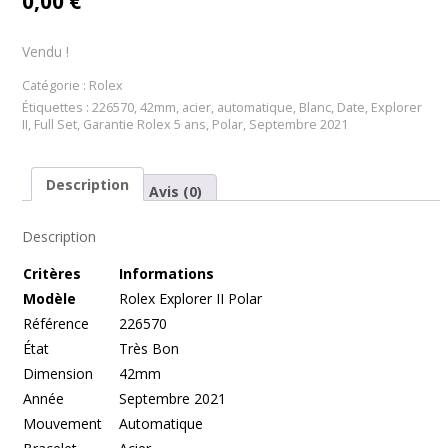
0,00
€
Vendu !
Catégorie :
Rolex
Étiquettes :
226570
,
42mm
,
acier
,
automatique
,
Blanc
,
Date
,
Explorer
II
,
Full Set
,
Garantie Rolex 5 ans
,
Polar
,
Septembre 2021
Description
Avis (0)
Description
Cr
itères
Informations
Modèle
Rolex Explorer II Polar
Référence
226570
État
Très Bon
Dimension
42mm
Année
Septembre 2021
Mouvement
Automatique