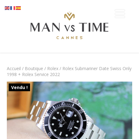
Accueil
/
Boutique
/
Rolex
/ Rolex Submariner Date Swiss Only
1998 + Rolex Service 2022
Vendu !