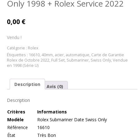
Only 1998 + Rolex Service 2022
0,00
€
Vendu !
Catégorie :
Rolex
Étiquettes :
16610
,
40mm
,
acier
,
automatique
,
Carte de Garantie
Rolex de Octobre 2022
,
Full Set
,
Submariner
,
Swiss Only
,
Vendue
en 1998 (Série U)
Description
Avis (0)
Description
Cr
itères
Informations
Modèle
Rolex Submariner Date Swiss Only
Référence
16610
État
Très Bon