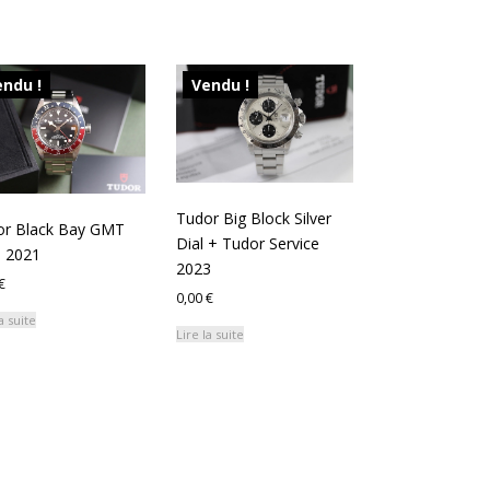
ndu !
Vendu !
Tudor Big Block Silver
or Black Bay GMT
Dial + Tudor Service
 2021
2023
€
0,00
€
a suite
Lire la suite