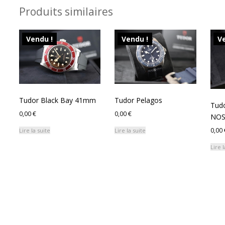
Produits similaires
Vendu !
Vendu !
Ve
Tudor Black Bay 41mm
Tudor Pelagos
Tud
0,00
€
0,00
€
NOS
0,00
Lire la suite
Lire la suite
Lire l