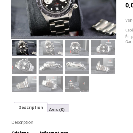
0,
Ven
Caté
Étiq
Gara
Description
Avis (0)
Description
Cr
itères
Informations