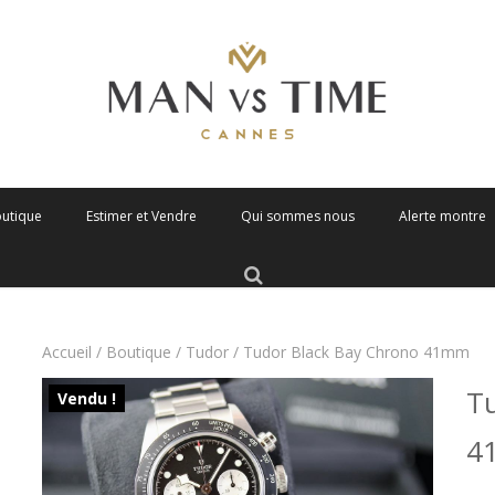
outique
Estimer et Vendre
Qui sommes nous
Alerte montre
Accueil
/
Boutique
/
Tudor
/ Tudor Black Bay Chrono 41mm
Tu
Vendu !
4