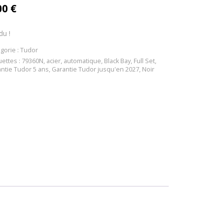
00
€
du !
gorie :
Tudor
uettes :
79360N
,
acier
,
automatique
,
Black Bay
,
Full Set
,
ntie Tudor 5 ans
,
Garantie Tudor jusqu'en 2027
,
Noir