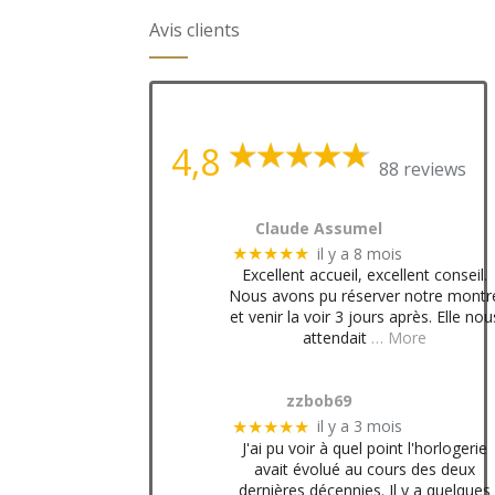
Avis clients
4,8
88 reviews
Claude Assumel
il y a 8 mois
★★★★★
Excellent accueil, excellent conseil.
Nous avons pu réserver notre montr
et venir la voir 3 jours après. Elle nou
attendait
… More
zzbob69
il y a 3 mois
★★★★★
J'ai pu voir à quel point l'horlogerie
avait évolué au cours des deux
dernières décennies. Il y a quelques