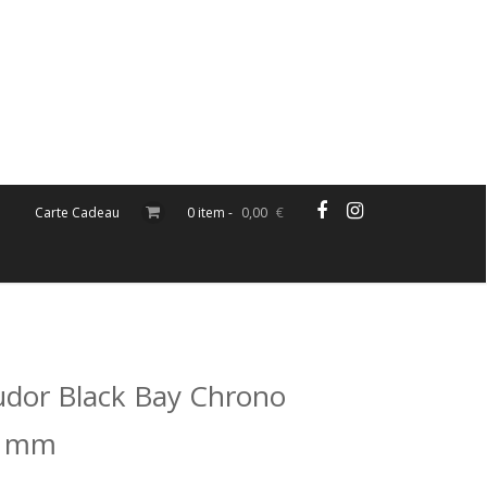
Carte Cadeau
0 item -
0,00
€
dor Black Bay Chrono
1mm