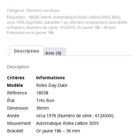
Catégorie :
Montres vendues
Étiquettes :
18038
,
36mm
,
Automatique Rolex calibre 3055
,
Bleu
,
circa 1976
,
Day-Date
,
Garantie 1 an
,
Montre Uniquement sans Boîte
ni Papiers
,
Numéro de série : 612XXXX
,
Or jaune 18k – 36 mm
,
Président en or jaune 18k
Description
Avis (0)
Description
Cr
itères
Informations
Modèle
Rolex Day-Date
Référence
18038
État
Très Bon
Dimension
36mm
Année
circa 1976 (Numéro de série : 612XXXX)
Mouvement
Automatique Rolex calibre 3055
Bracelet
Or jaune 18k – 36 mm