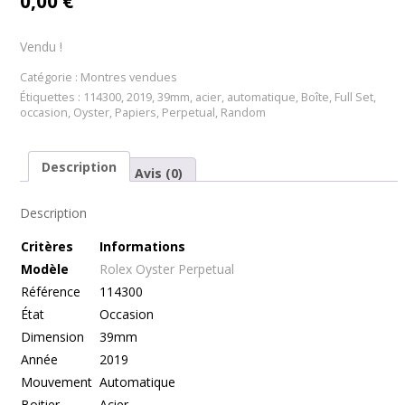
0,00
€
Vendu !
Catégorie :
Montres vendues
Étiquettes :
114300
,
2019
,
39mm
,
acier
,
automatique
,
Boîte
,
Full Set
,
occasion
,
Oyster
,
Papiers
,
Perpetual
,
Random
Description
Avis (0)
Description
Cr
itères
Informations
Modèle
Rolex Oyster Perpetual
Référence
114300
État
Occasion
Dimension
39mm
Année
2019
Mouvement
Automatique
Boitier
Acier