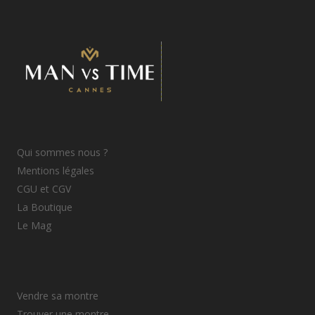
Qui sommes nous ?
Mentions légales
CGU et CGV
La Boutique
Le Mag
Vendre sa montre
Trouver une montre