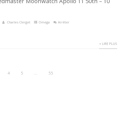
dmaster Moonwatch Apollo 11 50th – 10
Charles Clerget
Omega
Arrêter
+ LIRE PLUS
4
5
…
55