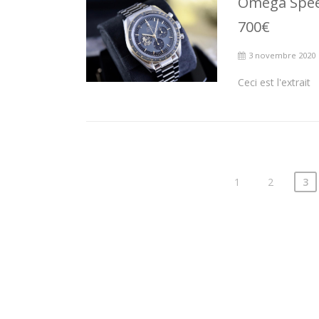
Omega Spee
700€
3 novembre 2020
Ceci est l'extrait
1
2
3