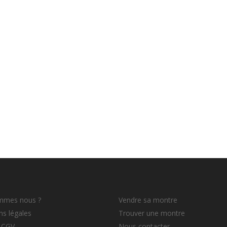
mmes nous ?
Vendre sa montre
s légales
Trouver une montre
 CGV
Nous contacter