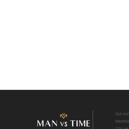
Qui so
Mention
CGU et