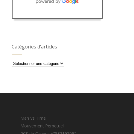
Catégories d’articles
Catégories
d’articles
Man Vs Time
Mouvement Perpetuel
RCS de Cannes n°532197092