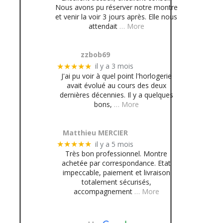
Nous avons pu réserver notre montre
et venir la voir 3 jours après. Elle nous
attendait
… More
zzbob69
il y a 3 mois
★★★★★
J'ai pu voir à quel point l'horlogerie
avait évolué au cours des deux
dernières décennies. Il y a quelques
bons,
… More
Matthieu MERCIER
il y a 5 mois
★★★★★
Très bon professionnel. Montre
achetée par correspondance. Etat
impeccable, paiement et livraison
totalement sécurisés,
accompagnement
… More