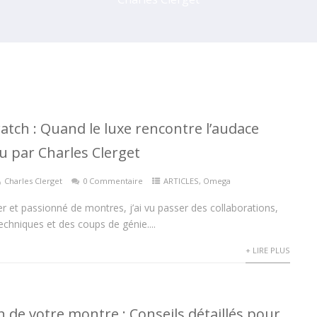
tch : Quand le luxe rencontre l’audace
u par Charles Clerget
Charles Clerget
0 Commentaire
ARTICLES
,
Omega
er et passionné de montres, j’ai vu passer des collaborations,
echniques et des coups de génie....
+ LIRE PLUS
 de votre montre : Conseils détaillés pour