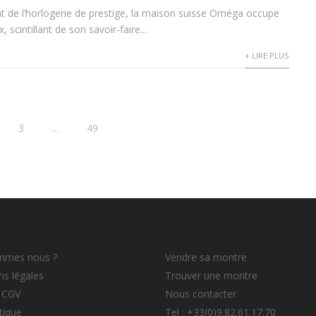
t de l’horlogerie de prestige, la maison suisse Oméga occupe
 scintillant de son savoir-faire...
+ LIRE PLUS
3
…
49
mmes nous ?
Vendre sa montre
s légales
Trouver une montre
 CGV
Nous contacter
tique
Tel : +33(0)9.82.61.17.70