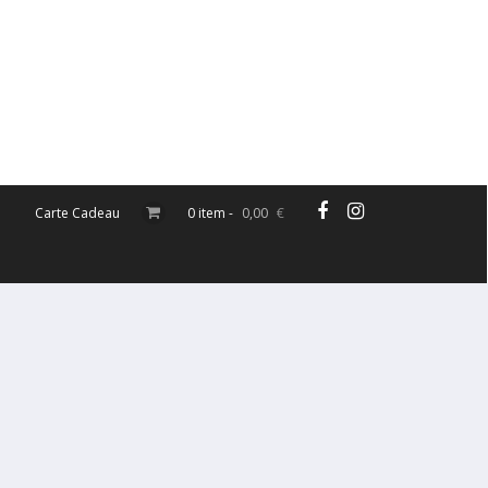
Carte Cadeau
0 item -
0,00
€