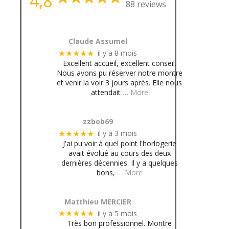
4,8
88 reviews
Claude Assumel
il y a 8 mois
★★★★★
Excellent accueil, excellent conseil.
Nous avons pu réserver notre montre
et venir la voir 3 jours après. Elle nous
attendait
… More
zzbob69
il y a 3 mois
★★★★★
J'ai pu voir à quel point l'horlogerie
avait évolué au cours des deux
dernières décennies. Il y a quelques
bons,
… More
Matthieu MERCIER
il y a 5 mois
★★★★★
Très bon professionnel. Montre