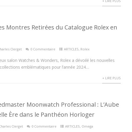
+ LIRE PLUS
es Montres Retirées du Catalogue Rolex en
harles Clerget
0 Commentaire
ARTICLES
,
Rolex
ieux salon Watches & Wonders, Rolex a dévoilé les nouvelles
 collections emblématiques pour l’année 2024....
+ LIRE PLUS
dmaster Moonwatch Professional : L’Aube
lle Ère dans le Panthéon Horloger
Charles Clerget
0 Commentaire
ARTICLES
,
Omega