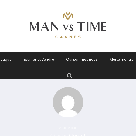
outique
Estimer et Vendre
Qui sommes nous
Alerte montre
Article par
Charles Clerget