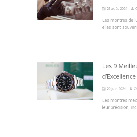
21 août 2024
C
Les montres de lu
elles sont souve
Les 9 Meill
d’Excellence
20 juin 2024
C
Les montres mécan
leur précision, inc