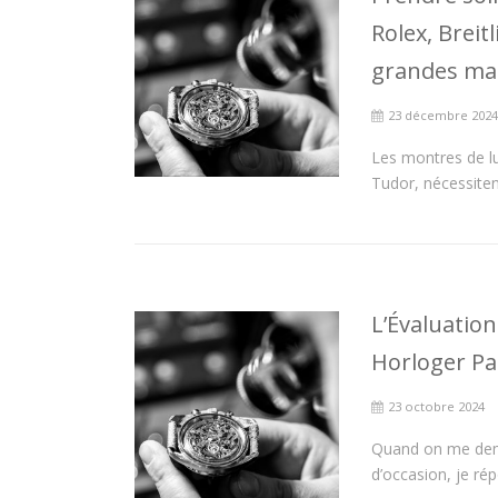
Rolex, Breit
grandes ma
23 décembre 202
Les montres de lu
Tudor, nécessitent
L’Évaluation
Horloger P
23 octobre 2024
Quand on me dema
d’occasion, je ré