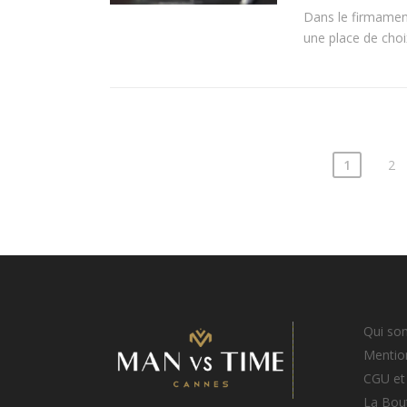
Dans le firmamen
une place de choix,
1
2
Qui so
Mention
CGU et
La Bou