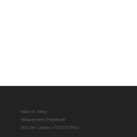
Man Vs Time
Mouvement Perpetuel
RCS de Cannes n°532197092