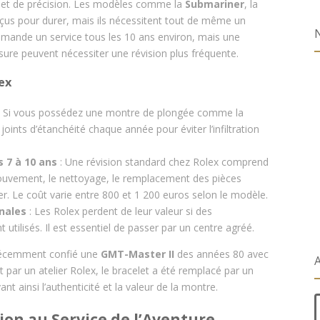
 et de précision. Les modèles comme la
Submariner
, la
us pour durer, mais ils nécessitent tout de même un
mmande un service tous les 10 ans environ, mais une
usure peuvent nécessiter une révision plus fréquente.
ex
 Si vous possédez une montre de plongée comme la
 joints d’étanchéité chaque année pour éviter l’infiltration
 7 à 10 ans
: Une révision standard chez Rolex comprend
vement, le nettoyage, le remplacement des pièces
ier. Le coût varie entre 800 et 1 200 euros selon le modèle.
inales
: Les Rolex perdent de leur valeur si des
utilisés. Il est essentiel de passer par un centre agréé.
 récemment confié une
GMT-Master II
des années 80 avec
A
t par un atelier Rolex, le bracelet a été remplacé par un
t ainsi l’authenticité et la valeur de la montre.
ision au Service de l’Aventure