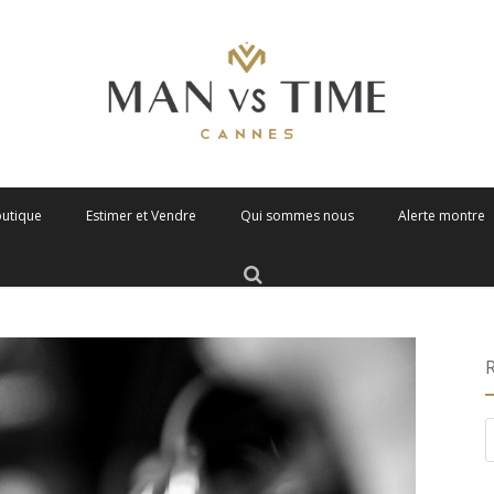
outique
Estimer et Vendre
Qui sommes nous
Alerte montre
R
d
p