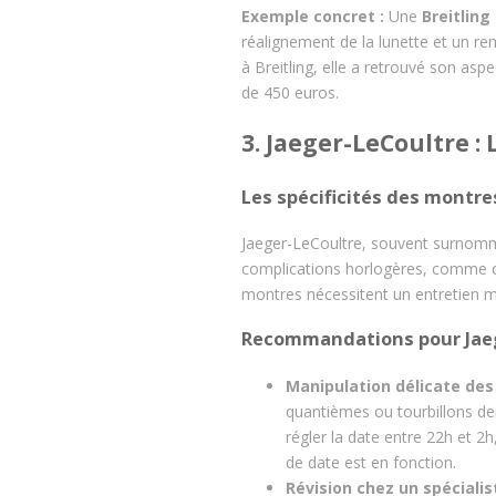
Exemple concret :
Une
Breitlin
réalignement de la lunette et un re
à Breitling, elle a retrouvé son as
de 450 euros.
3. Jaeger-LeCoultre : 
Les spécificités des montre
Jaeger-LeCoultre, souvent surnomm
complications horlogères, comme 
montres nécessitent un entretien mi
Recommandations pour Jae
Manipulation délicate des
quantièmes ou tourbillons d
régler la date entre 22h et 
de date est en fonction.
Révision chez un spéciali