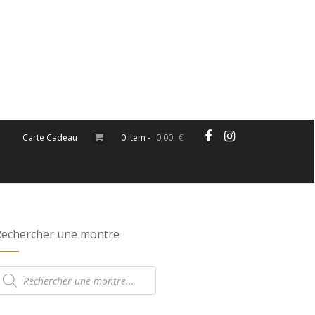
Carte Cadeau
0 item -
0,00
€
Rechercher une montre
echerche
e
roduits