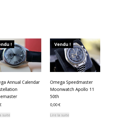
ndu !
Vendu !
ga Annual Calendar
Omega Speedmaster
tellation
Moonwatch Apollo 11
bemaster
50th
€
0,00
€
a suite
Lire la suite