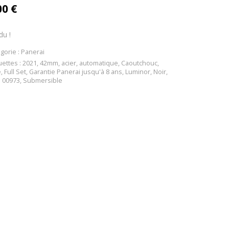
00
€
du !
gorie :
Panerai
uettes :
2021
,
42mm
,
acier
,
automatique
,
Caoutchouc
,
e
,
Full Set
,
Garantie Panerai jusqu'à 8 ans
,
Luminor
,
Noir
,
 00973
,
Submersible