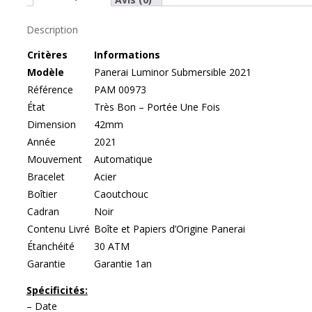
Description
C
r
itères
Informations
Modèle
Panerai Luminor Submersible 2021
Référence
PAM 00973
État
Très Bon – Portée Une Fois
Dimension
42mm
Année
2021
Mouvement
Automatique
Bracelet
Acier
Boîtier
Caoutchouc
Cadran
Noir
Contenu Livré
Boîte et Papiers d’Origine Panerai
Étanchéité
30 ATM
Garantie
Garantie 1an
Spécificités:
– Date