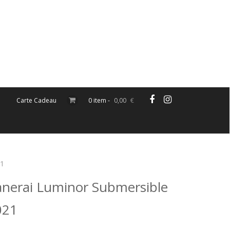
Carte Cadeau
0 item -
0,00
€
21
nerai Luminor Submersible
021