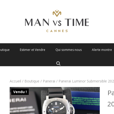
outique
Estimer et Vendre
Qui sommes nous
Alerte montre
Accueil
/
Boutique
/
Panerai
/ Panerai Luminor Submersible 20
Pa
Vendu !
2