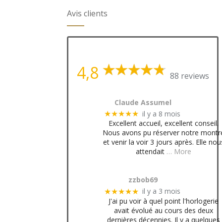
Avis clients
4,8
88 reviews
Claude Assumel
il y a 8 mois
★★★★★
Excellent accueil, excellent conseil.
Nous avons pu réserver notre montr
et venir la voir 3 jours après. Elle nou
attendait
… More
zzbob69
il y a 3 mois
★★★★★
J'ai pu voir à quel point l'horlogerie
avait évolué au cours des deux
dernières décennies. Il y a quelques