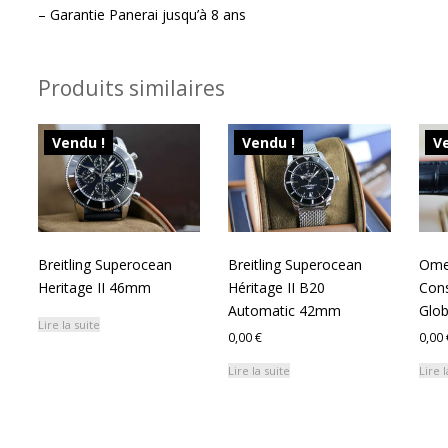
– Garantie Panerai jusqu’à 8 ans
Produits similaires
Vendu !
Vendu !
Ve
Breitling Superocean
Breitling Superocean
Ome
Heritage II 46mm
Héritage II B20
Cons
Automatic 42mm
Glo
Lire la suite
0,00
€
0,00
Lire la suite
Lire l