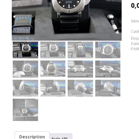
0,
Ven
Caté
Étiq
Dat
PAM
Description
Avis (0)