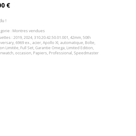
00
€
du !
gorie :
Montres vendues
uettes :
2019
,
2024
,
310.20.42.50.01.001
,
42mm
,
50th
versary
,
6969 ex.
,
acier
,
Apollo XI
,
automatique
,
Boîte
,
ion Limitée
,
Full Set
,
Garantie Omega
,
Limited Edition
,
nwatch
,
occasion
,
Papiers
,
Professional
,
Speedmaster