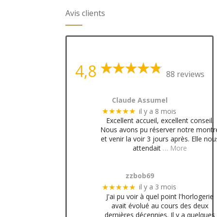
Avis clients
4,8
88 reviews
Claude Assumel
il y a 8 mois
★★★★★
Excellent accueil, excellent conseil.
Nous avons pu réserver notre montr
et venir la voir 3 jours après. Elle nou
attendait
… More
zzbob69
il y a 3 mois
★★★★★
J'ai pu voir à quel point l'horlogerie
avait évolué au cours des deux
dernières décennies. Il y a quelques