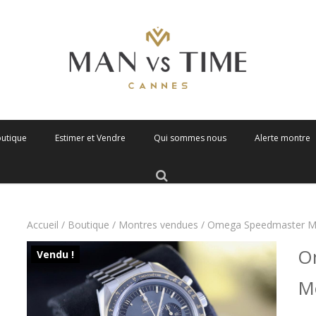
outique
Estimer et Vendre
Qui sommes nous
Alerte montre
Accueil
/
Boutique
/
Montres vendues
/ Omega Speedmaster Mo
O
Vendu !
M