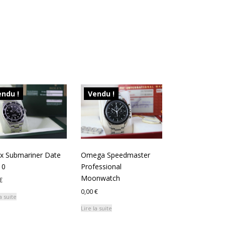
ndu !
Vendu !
x Submariner Date
Omega Speedmaster
10
Professional
Moonwatch
€
0,00
€
a suite
Lire la suite