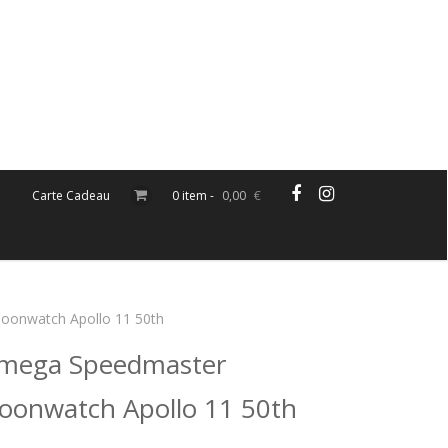
Carte Cadeau
0 item -
0,00
€
onwatch Apollo 11 50th
mega Speedmaster
oonwatch Apollo 11 50th