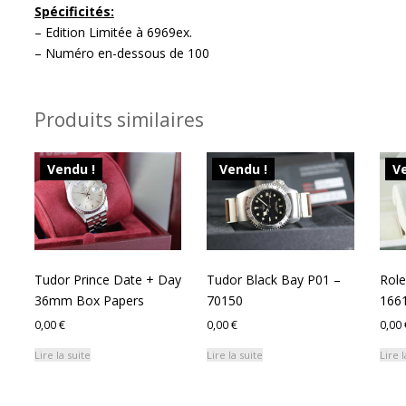
Spécificités:
– Edition Limitée à 6969ex.
– Numéro en-dessous de 100
Produits similaires
Vendu !
Vendu !
Ve
Tudor Prince Date + Day
Tudor Black Bay P01 –
Role
36mm Box Papers
70150
166
0,00
€
0,00
€
0,00
Lire la suite
Lire la suite
Lire l