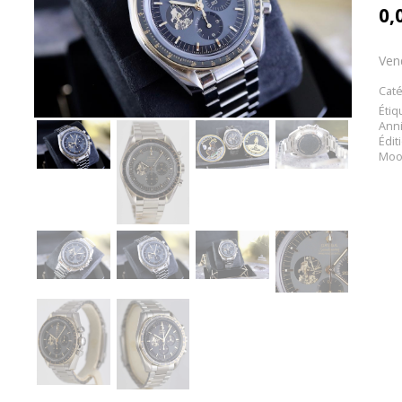
0,
Ven
Caté
Étiq
Anni
Édit
Moo