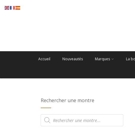
Accueil
Nouveautés
Marques
La b
Rechercher une montre
Recherche
de
produits