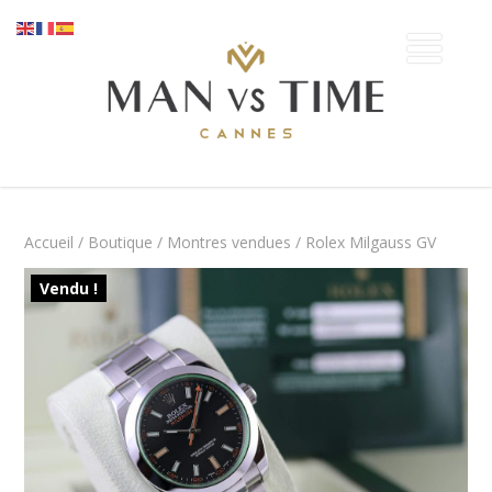
Accueil
/
Boutique
/
Montres vendues
/ Rolex Milgauss GV
Vendu !