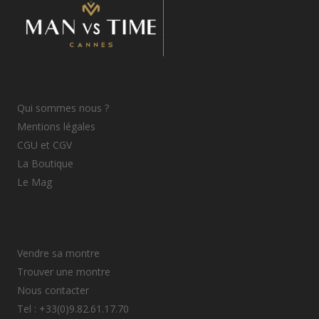
Qui sommes nous ?
Mentions légales
CGU et CGV
La Boutique
Le Mag
Vendre sa montre
Trouver une montre
Nous contacter
Tel : +33(0)9.82.61.17.70