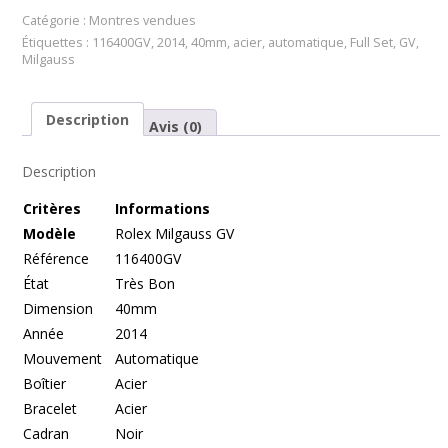
Catégorie :
Montres vendues
Étiquettes :
116400GV
,
2014
,
40mm
,
acier
,
automatique
,
Full Set
,
GV
,
Milgauss
Description
Avis (0)
Description
Cr
itères
Informations
Modèle
Rolex Milgauss GV
Référence
116400GV
État
Très Bon
Dimension
40mm
Année
2014
Mouvement
Automatique
Boîtier
Acier
Bracelet
Acier
Cadran
Noir