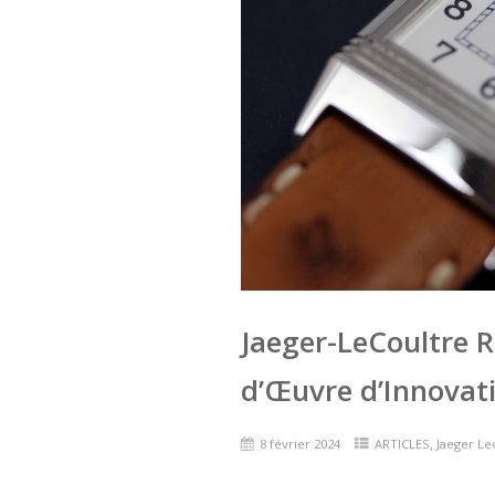
Jaeger-LeCoultre R
d’Œuvre d’Innovati
,
8 février 2024
ARTICLES
Jaeger Le