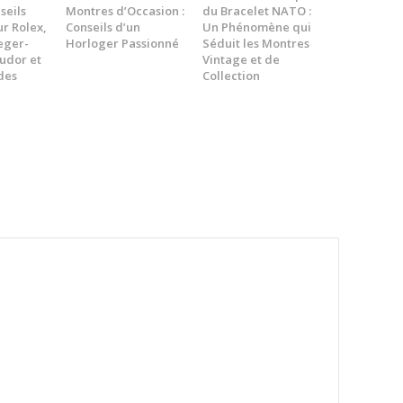
seils
Montres d’Occasion :
du Bracelet NATO :
ur Rolex,
Conseils d’un
Un Phénomène qui
aeger-
Horloger Passionné
Séduit les Montres
Tudor et
Vintage et de
des
Collection