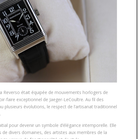
a Reverso était équipée de mouvements horlogers de
ir-faire exceptionnel de Jaeger-LeCoultre. Au fil des
 plusieurs évolutions, le respect de l’artisanat traditionnel
.
itial pour devenir un symbole d’élégance intemporelle. Elle
s de divers domaines, des artistes aux membres de la