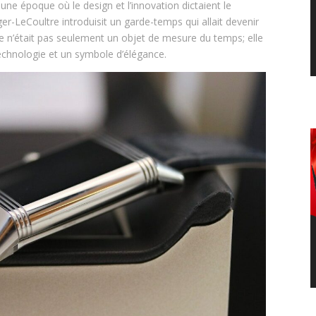
une époque où le design et l’innovation dictaient le
ger-LeCoultre introduisit un garde-temps qui allait devenir
e n’était pas seulement un objet de mesure du temps; elle
technologie et un symbole d’élégance.