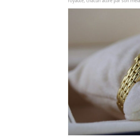
royauté, chacun attiré par son méla