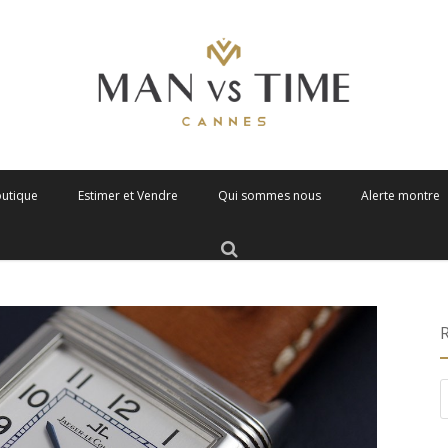
outique
Estimer et Vendre
Qui sommes nous
Alerte montre
R
d
p