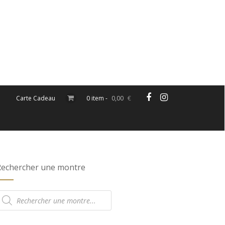
Carte Cadeau
0 item -
0,00
€
Rechercher une montre
echerche
e
roduits