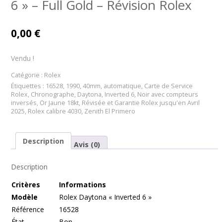
6 » – Full Gold – Révision Rolex
0,00
€
Vendu !
Catégorie :
Rolex
Étiquettes :
16528
,
1990
,
40mm
,
automatique
,
Carte de Service
Rolex
,
Chronographe
,
Daytona
,
Inverted 6
,
Noir avec compteurs
inversés
,
Or Jaune 18kt
,
Révisée et Garantie Rolex jusqu'en Avril
2025
,
Rolex calibre 4030
,
Zenith El Primero
Description
Avis (0)
Description
Cr
itères
Informations
Modèle
Rolex Daytona « Inverted 6 »
Référence
16528
État
Bon