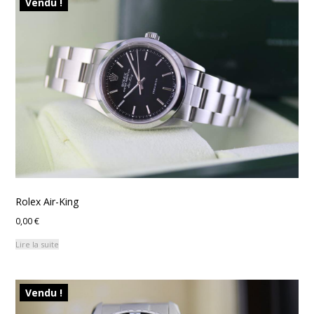
Vendu !
Rolex Air-King
0,00
€
Lire la suite
Vendu !