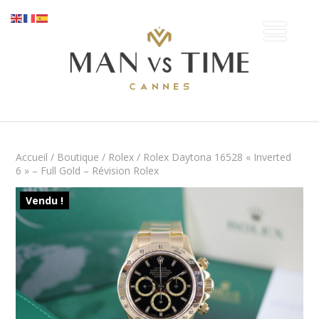
Accueil
/
Boutique
/
Rolex
/ Rolex Daytona 16528 « Inverted
6 » – Full Gold – Révision Rolex
Vendu !